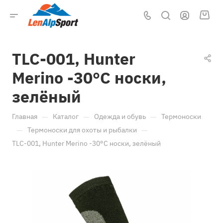
TLC-001, Hunter
Merino -30°C носки,
зелёный
—
—
—
Главная
Каталог
Одежда и обувь
Термоноски
—
—
Термоноски для охоты и рыбалки
TLC-001, Hunter Merino -30°C носки, зелёный