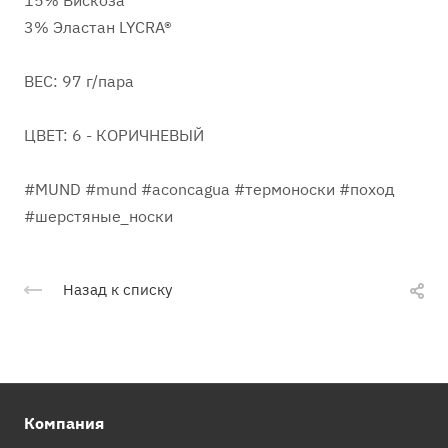
15% Вискоза
3% Эластан LYCRA®
ВЕС: 97 г/пара
ЦВЕТ: 6 - КОРИЧНЕВЫЙ
#MUND #mund #aconcagua #термоноски #поход
#шерстяные_носки
Назад к списку
Компания