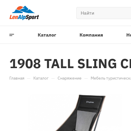
Каталог
Компания
Н
1908 TALL SLING 
—
—
—
Главная
Каталог
Снаряжение
Мебель туристическ