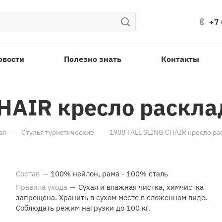
+7 
овости
Полезно знать
Контакты
CHAIR кресло раскл
—
—
ая
Стулья туристические
1908 TALL SLING CHAIR кресло ра
Состав
—
100% нейлон, рама - 100% сталь
Правила ухода
—
Сухая и влажная чистка, химчистка
запрещена. Хранить в сухом месте в сложенном виде.
Соблюдать режим нагрузки до 100 кг.