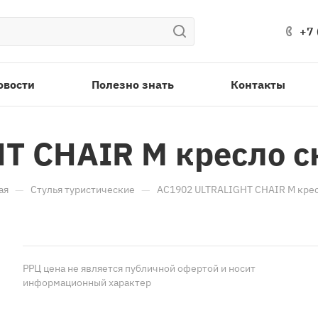
+7 
овости
Полезно знать
Контакты
T CHAIR M кресло с
—
—
ая
Стулья туристические
AC1902 ULTRALIGHT CHAIR M крес
РРЦ цена не является публичной офертой и носит
информационный характер