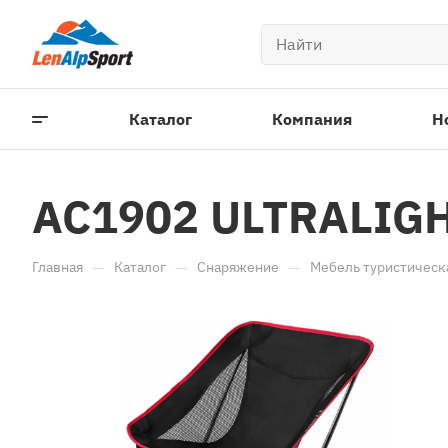
Каталог
Компания
Н
AC1902 ULTRALIGH
—
—
—
Главная
Каталог
Снаряжение
Мебель туристическ