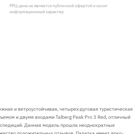
РРЦ цена не является публичной офертой и носит
информационный характер
ежная и ветроустойчивая, четырех-дуговая туристическая
емом и двумя входами Talberg Peak Pro 3 Red, отличный
экспедиций. Данная модель прошла неоднократные
ожество положительных отзывов. Палатка имеет ярко-