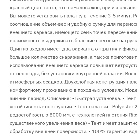
красный цвет тента, что немаловажно, при использов
Вы можете установить палатку в течение 3-5 минут. 
соотношение объем-вес и удобную сумку для перенос
внешнего каркаса, имеющего семь точек пересечений
возможность выдерживать большие снеговые нагрузк
Один из входов имеет два варианта открытия и фикс
большое количество снаряжения, а так же приготовит
использования внешнего каркаса повышает ветроусто
от непогоды, без установки внутренней палатки. Вне
атмосферных осадков. Двухслойная конструкция пала
комфортному проживанию в походных условиях. Моде
зимний период. Описание: • Быстрая установка. • Тент
устойчивость конструкции. • Тент палатки - Polyest
водостойкостью 8000 мм. c технологией плетения Rip
существенного увеличения веса) • Тент имеет защит
обработку внешней поверхности. • 100% гарантия во