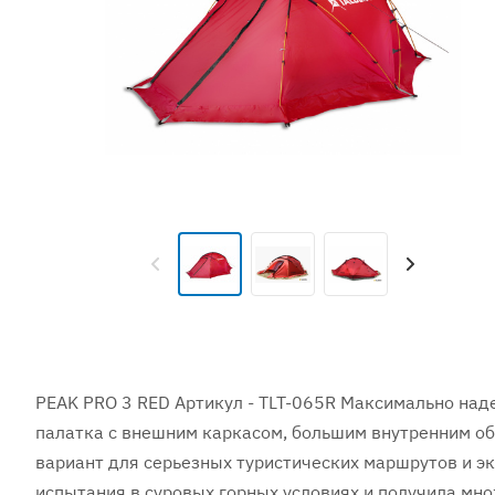
PEAK PRO 3 RED Артикул - TLT-065R Максимально над
палатка с внешним каркасом, большим внутренним объ
вариант для серьезных туристических маршрутов и 
испытания в суровых горных условиях и получила мн