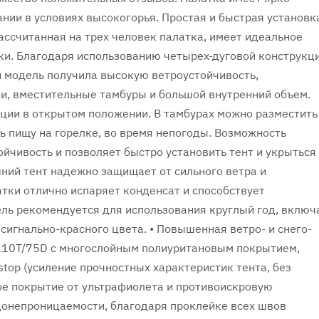
ании в условиях высокогорья. Простая и быстрая установк
Рассчитанная на трех человек палатка, имеет идеальное
ки. Благодаря использованию четырех-дуговой конструкц
 модель получила высокую ветроустойчивость,
и, вместительные тамбуры и большой внутренний объем.
ации в открытом положении. В тамбурах можно разместить
ь пищу на горелке, во время непогоды. Возможность
йчивость и позволяет быстро установить тент и укрыться
шний тент надежно защищает от сильного ветра и
тки отлично испаряет конденсат и способствует
ль рекомендуется для использования круглый год, включ
 сигнально-красного цвета. • Повышенная ветро- и снего-
er 210T/75D с многослойным полиуритановым покрытием,
stop (усиление прочностных характеристик тента, без
ное покрытие от ультрафиолета и противоискровую
донепроницаемости, благодаря проклейке всех швов