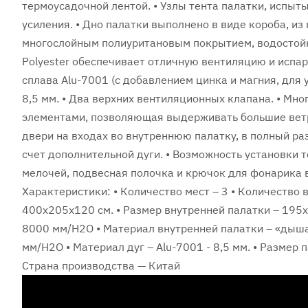
термоусадочной лентой. • Узлы тента палатки, испы
усиления. • Дно палатки выполнено в виде короба, из 
многослойным полиуритановым покрытием, водостойк
Polyester обеспечивает отличную вентиляцию и испа
сплава Alu-7001 (с добавлением цинка и магния, для
8,5 мм. • Два верхних вентиляционных клапана. • М
элементами, позволяющая выдерживать большие ветр
двери на входах во внутреннюю палатку, в полный ра
счет дополнительной дуги. • Возможность установки т
мелочей, подвесная полочка и крючок для фонарика в
Характеристики: • Количество мест – 3 • Количество 
400х205х120 см. • Размер внутренней палатки – 195х2
8000 мм/H2O • Материал внутренней палатки – «дышащ
мм/H2O • Материал дуг – Alu-7001 - 8,5 мм. • Размер па
Страна производства — Китай