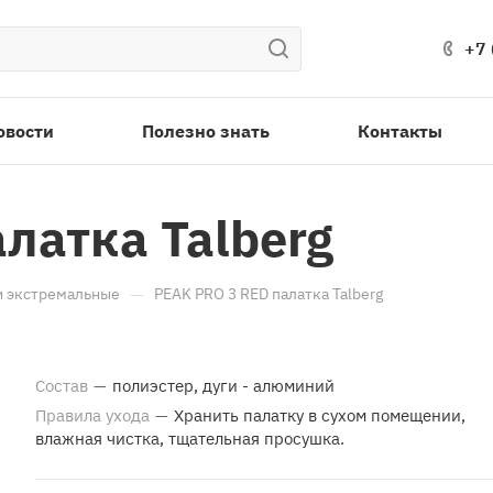
+7 
овости
Полезно знать
Контакты
латка Talberg
—
и экстремальные
PEAK PRO 3 RED палатка Talberg
Состав
—
полиэстер, дуги - алюминий
Правила ухода
—
Хранить палатку в сухом помещении,
влажная чистка, тщательная просушка.