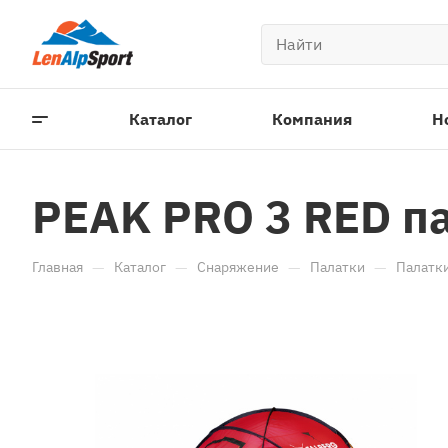
Каталог
Компания
Н
PEAK PRO 3 RED па
—
—
—
—
Главная
Каталог
Снаряжение
Палатки
Палатк