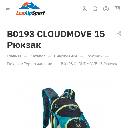
B0193 CLOUDMOVE 15
Рюкзак
—
—
—
—
Главная
Каталог
Снаряжение
Рюкзаки
—
Рюкзаки Туристические
B0193 CLOUDMOVE 15 Рюкзак