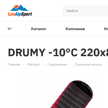
Каталог
Компания
Н
DRUMY -10°С 220х
—
—
—
—
Главная
Каталог
Снаряжение
Спальные мешки