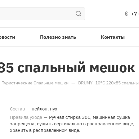
+7 
овости
Полезно знать
Контакты
85 спальный мешок
—
Туристические Спальные мешки
DRUMY -10°С 220х85 спальн
Состав
—
нейлон, пух
Правила ухода
—
Ручная стирка 30С, машинная сушка
запрещена, сушить вертикально в расправленном виде,
хранить в расправленном виде.