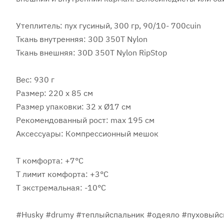
Утеплитель: пух гусиный, 300 гр, 90/10- 700cuin
Ткань внутренняя: 30D 350T Nylon
Ткань внешняя: 30D 350T Nylon RipStop
Вес: 930 г
Размер: 220 х 85 см
Размер упаковки: 32 x Ø17 см
Рекомендованный рост: max 195 см
Аксессуары: Компрессионный мешок
Т комфорта: +7°C
Т лимит комфорта: +3°C
Т экстремальная: -10°C
#Husky #drumy #теплыйспальник #одеяло #пуховыйс