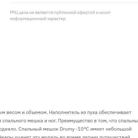
РРЦ цена не является публичной офертой и носит
информационный характер
м весом и объемом. Наполнитель из пуха обеспечивает
 спального мешка и ног. Преимущество в том, что спальн
 одеяло. Спальный мешок Drumy -10°C имеет небольшой
йкеры оценят эту модель во время летних путешествий.