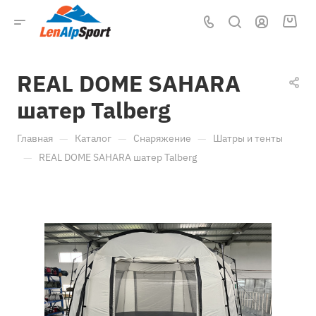
REAL DOME SAHARA
шатер Talberg
—
—
—
Главная
Каталог
Снаряжение
Шатры и тенты
—
REAL DOME SAHARA шатер Talberg