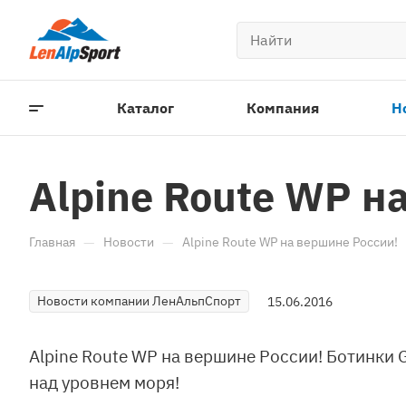
Каталог
Компания
Н
Alpine Route WP н
—
—
Главная
Новости
Alpine Route WP на вершине России!
Новости компании ЛенАльпСпорт
15.06.2016
Alpine Route WP на вершине России! Ботинки 
над уровнем моря!