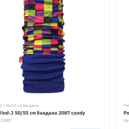
d-J 50/55 см банданы
Po
ind-J 50/55 см бандана 2087 candy
Po
J2087
Ар