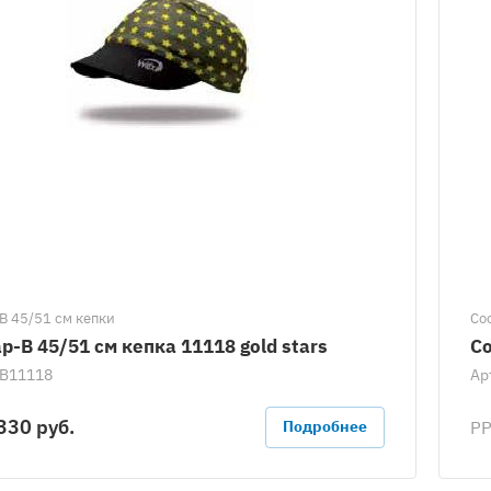
В 45/51 см кепки
Cо
p-B 45/51 см кепка 11118 gold stars
Co
B11118
Ар
330 руб.
Р
Подробнее