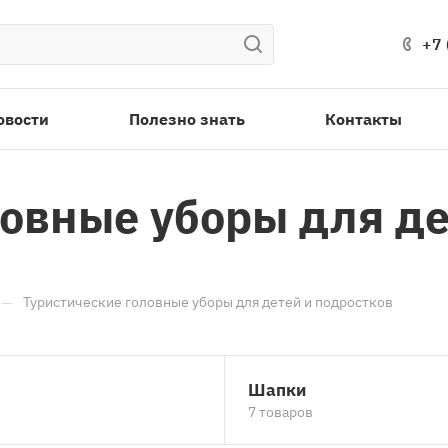
+7 
овости
Полезно знать
Контакты
овные уборы для де
—
Туристические головные уборы для детей и подростков
Шапки
7 товаров