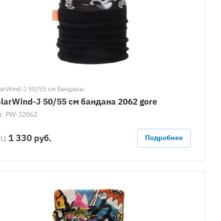
larWind-J 50/55 см банданы
larWind-J 50/55 см бандана 2062 gore
т.
PW-J2062
1 330 руб.
РЦ
Подробнее