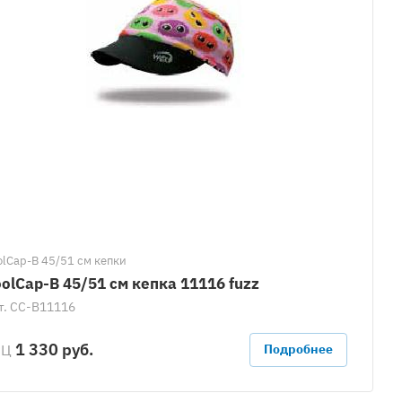
оlCap-В 45/51 см кепки
olCap-B 45/51 см кепка 11116 fuzz
т.
CC-B11116
1 330 руб.
РЦ
Подробнее