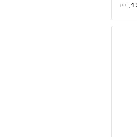
1 
РРЦ