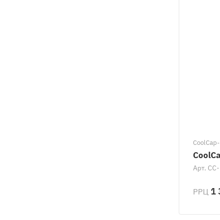
CооlCap-
CoolCa
Арт.
CC-
1 
РРЦ