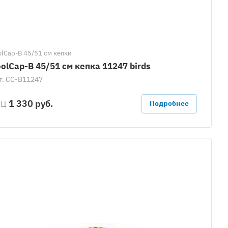
оlCap-В 45/51 см кепки
olCap-B 45/51 см кепка 11247 birds
т.
CC-B11247
1 330 руб.
РЦ
Подробнее