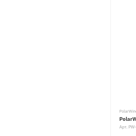
PolarWin
PolarW
Арт.
PW-