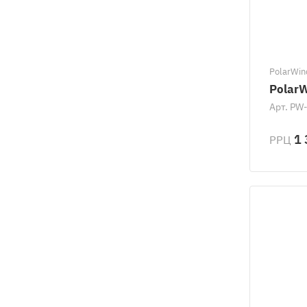
PolarWin
PolarW
Арт.
PW-
1 
РРЦ