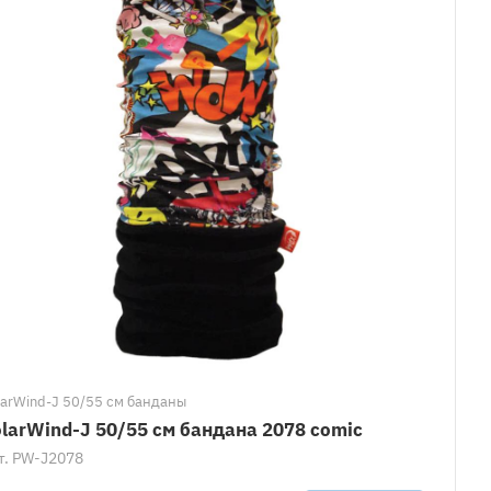
larWind-J 50/55 см банданы
larWind-J 50/55 см бандана 2078 comic
т.
PW-J2078