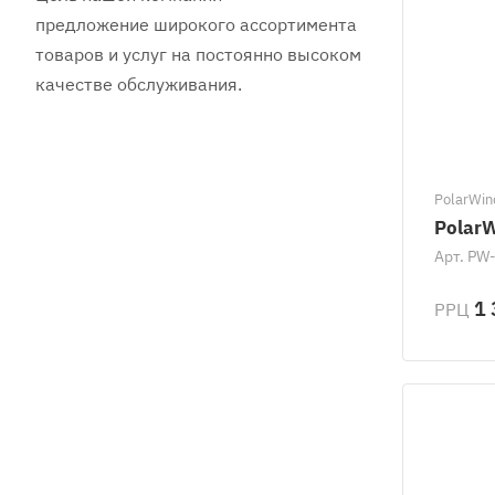
предложение широкого ассортимента
товаров и услуг на постоянно высоком
качестве обслуживания.
PolarWin
PolarW
Арт.
PW-
1 
РРЦ