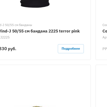
d-J 50/55 см банданы
Cо
ind-J 50/55 см бандана 2225 terror pink
Co
J2225
Ар
330 руб.
Р
Подробнее