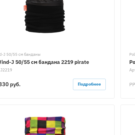
d-J 50/55 см банданы
Po
ind-J 50/55 см бандана 2219 pirate
Po
J2219
Ар
330 руб.
Р
Подробнее