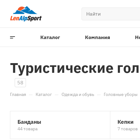
Каталог
Компания
Н
Туристические гол
58
—
—
—
Главная
Каталог
Одежда и обувь
Головные уборы
Банданы
Кепки
44 товара
7 товаров