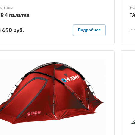
альные
Эк
R 4 палатка
FA
 690 руб.
Р
Подробнее