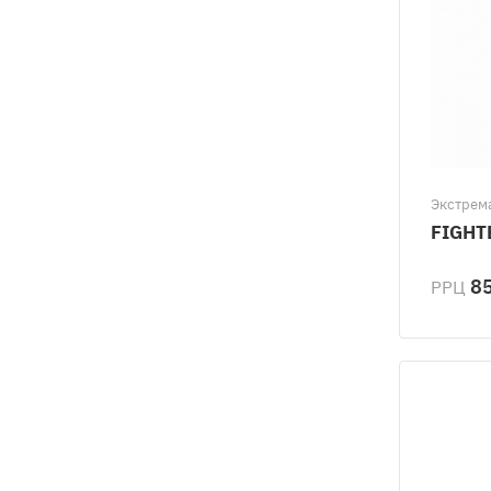
Экстрем
FIGHT
85
РРЦ