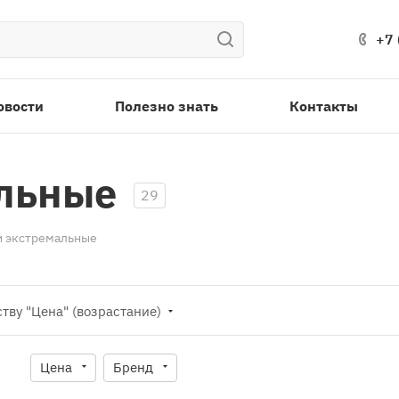
+7 
овости
Полезно знать
Контакты
альные
29
и экстремальные
ству "Цена" (возрастание)
Цена
Бренд