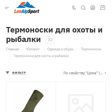
Термоноски для охоты и
рыбалки
12
—
—
—
Главная
Каталог
Одежда и обувь
Термоноски
—
Термоноски для охоты и рыбалки
По свойству "Цена" (возрастание)
ФИЛЬТР